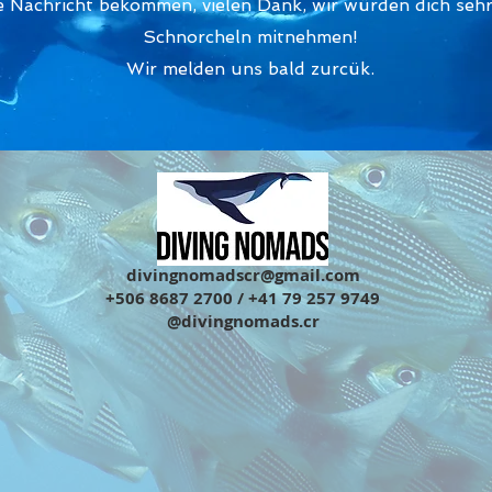
e Nachricht bekommen, vielen Dank, wir würden dich seh
Schnorcheln mitnehmen!
Wir melden uns bald zurcük.
divingnomadscr@gmail.com
+506 8687 2700 / +41 79 257 9749
@divingnomads.cr