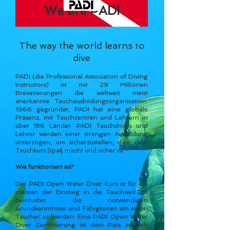
We are PADI
The way the world learns to
dive
PADI (die Professional Association of Diving
Instructors) ist mit 29 Millionen
Brevetierungen die weltweit meist
anerkannte Tauchausbildungsorganisation.
1966 gegründet, PADI hat eine globale
Präsenz, mit Tauchzentren und Lehrern in
über 186 Länder. PADI Tauchshops und
Lehrer werden einer strengen Ausbildung
unterzogen, um sicherzustellen, dass dein
Tauchkurs Spaß macht und sicher ist.
Wie funktioniert es?
Der PADI Open Water Diver Kurs ist für die
meisten der Einstieg in die Tauchwelt. Es
beinhaltet die notwendigen
Grundkenntnisse und Fähigkeiten um einen
Taucher zu werden. Eine PADI Open Water
Diver Zertifizierung ist dein Pass zu den