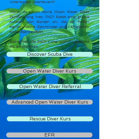
Unterwasser Abenteuern!
Wenn du schon deine Open Water Diver
Zertifizierung hast, PADI bietet eine grosse
Auswahl von Kursen an, die dir helfen
werden deine Kenntnisse und Fähigkeiten
weiterzuentwickeln.
Siehe hier alle PADI Kurse und Programme
die wir anbieten.
Discover Scuba Dive
Open Water Diver Kurs
Open Water Diver Referral
Advanced Open Water Diver Kurs
Rescue Diver Kurs
EFR